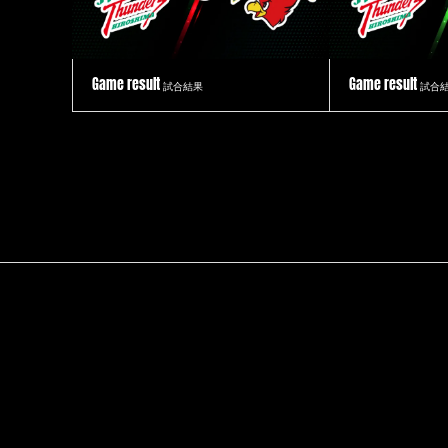
Game result
Game result
試合結果
試合