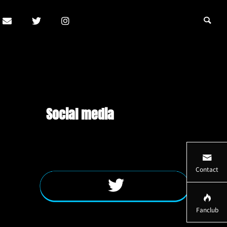
T
Social media
Contact
Fanclub