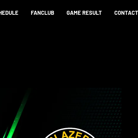
HEDULE
FANCLUB
GAME RESULT
CONTAC