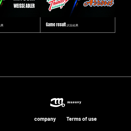
Game result
結果
試合結果
company
Terms of use