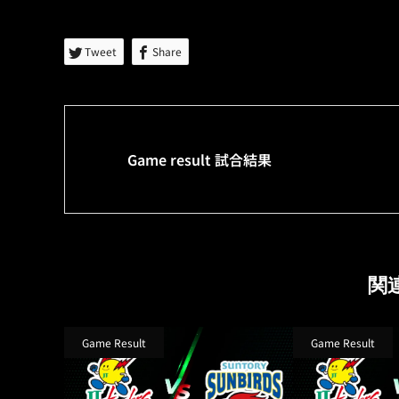
Tweet
Share
Game result 試合結果
関
Game Result
Game Result