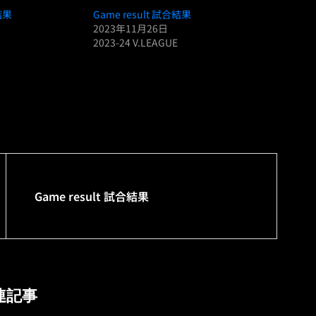
結果
Game result 試合結果
2023年11月26日
2023-24 V.LEAGUE
Game result 試合結果
連記事