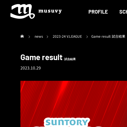
PROFILE
SC
news
2023-24 V.LEAGUE
Game result 試合結果
Game result
試合結果
2023.10.29