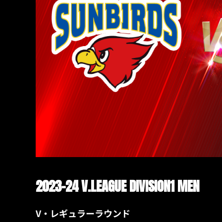
2023-24 V.LEAGUE DIVISION1 MEN
V・レギュラーラウンド