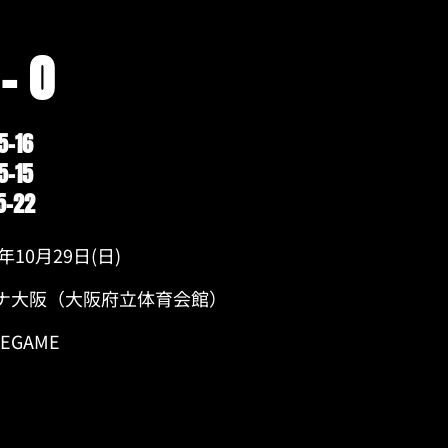
– 0
5-16
5-15
5-22
3年10月29日(日)
ーナ大阪（大阪府立体育会館）
EGAME